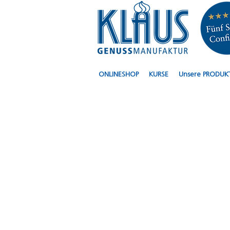
ONLINESHOP
KURSE
Unsere PRODUK
KLAUS Confiserie
Café - süsse und
salzige Leckereien
für Gaumen und
Seele...
...Sandwiches
Salate
Müesli Patisserie
Torten Brote
Backwaren
auch im HIN&WEG
Online Shop:
Gemütlich online
bestellt
Im Klaus für Sie
bereit gestellt