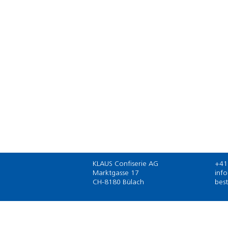
KLAUS Confiserie AG
+41
Marktgasse 17
inf
CH-8180 Bülach
bes