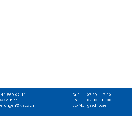
 44 860 07 44
Di-Fr 07.30 - 17.30
o@klaus.ch
Sa
07.30 - 16.00
tellungen@klaus.ch
So/Mo geschlossen