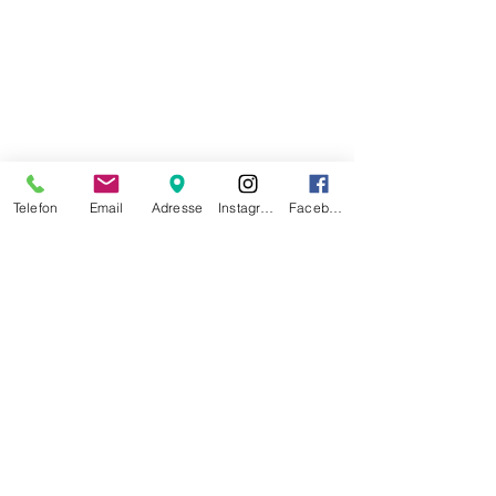
Telefon
Email
Adresse
Instagram
Facebook
Di-Fr
07.30 - 17.30
Sa
07.30 - 16.00
So/Mo geschlossen
Datenschutz