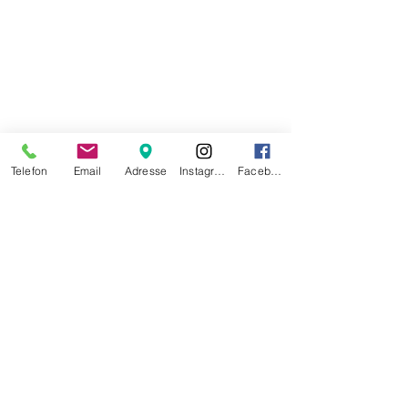
Telefon
Email
Adresse
Instagram
Facebook
Di-Fr
07.30 - 17.30
Sa
07.30 - 16.00
So/Mo geschlossen
Datenschutz