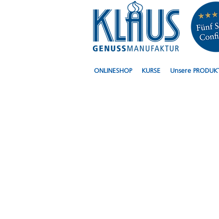
ONLINESHOP
KURSE
Unsere PRODUK
KLAUS Confiserie
Café - süsse und
salzige Leckereien
für Gaumen und
Seele...
...Sandwiches
Salate
Müesli Patisserie
Torten Brote
Backwaren
auch im HIN&WEG
Online Shop:
Gemütlich online
bestellt
Im Klaus für Sie
bereit gestellt