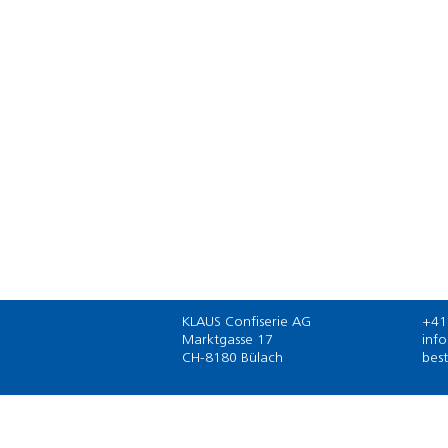
KLAUS Confiserie AG
+41
Marktgasse 17
inf
CH-8180 Bülach
bes