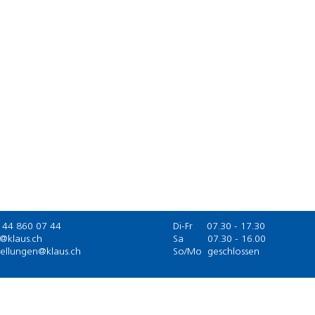
 44 860 07 44
Di-Fr 07.30 - 17.30
o@klaus.ch
Sa
07.30 - 16.00
tellungen@klaus.ch
So/Mo geschlossen