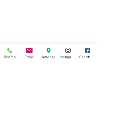
Telefon
Email
Adresse
Instagram
Facebook
Di-Fr
07.30 - 17.30
Sa
07.30 - 16.00
So/Mo geschlossen
Datenschutz