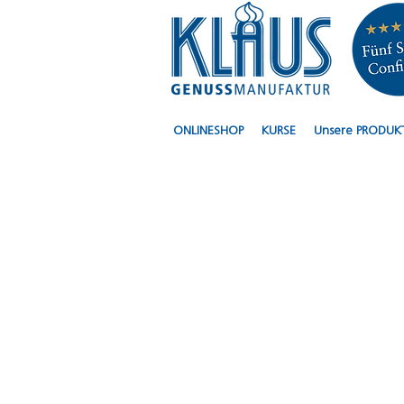
ONLINESHOP
KURSE
Unsere PRODUK
KLAUS Confiserie
Café - süsse und
salzige Leckereien
für Gaumen und
Seele...
...Sandwiches
Salate
Müesli Patisserie
Torten Brote
Backwaren
auch im HIN&WEG
Online Shop:
Gemütlich online
bestellt
Im Klaus für Sie
bereit gestellt