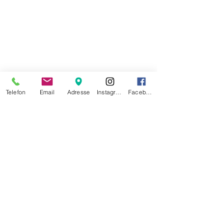
Telefon
Email
Adresse
Instagram
Facebook
Di-Fr
07.30 - 17.30
Sa
07.30 - 16.00
So/Mo geschlossen
Datenschutz