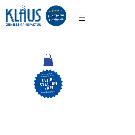
Leider ist das gewünschte Produkt nicht lieferbar
im Shop suchen
Warenkorb
Preise anzeigen in:
CHF