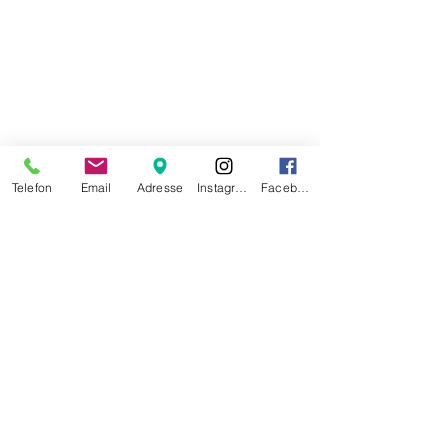
Telefon
Email
Adresse
Instagram
Facebook
Di-Fr
07.30 - 17.30
Sa
07.30 - 16.00
So/Mo geschlossen
Datenschutz